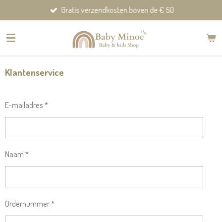
Gratis verzendkosten boven de € 50
Ga
direct
naar
de
hoofdinhoud
Klantenservice
E-mailadres *
Naam *
Ordernummer *