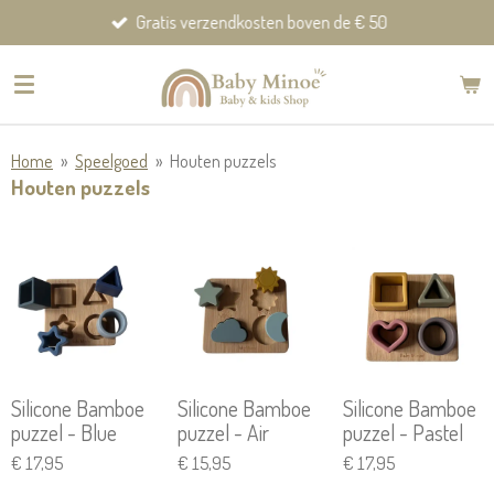
Gratis verzendkosten boven de € 50
Ga
direct
naar
de
hoofdinhoud
Home
»
Speelgoed
»
Houten puzzels
Houten puzzels
Silicone Bamboe
Silicone Bamboe
Silicone Bamboe
puzzel - Blue
puzzel - Air
puzzel - Pastel
€ 17,95
€ 15,95
€ 17,95