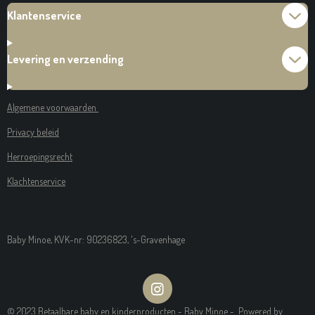
Klantenservice
Levering en verzending
Algemene voorwaarden
Privacy beleid
Herroepingsrecht
Klachtenservice
Baby Minoe, KVK-nr: 90236823, 's-Gravenhage
I
N
© 2023 Betaalbare baby en kinderproducten - Baby Minoe - Powered by