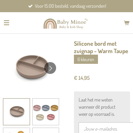
Voor 15:00 besteld, vandaag verzonden!
Ga
direct
naar
de
hoofdinhoud
Silicone bord met
zuignap - Warm Taupe
6 kleuren
€ 14,95
Laat het me weten
wanneer dit product
weer op voorraad is.