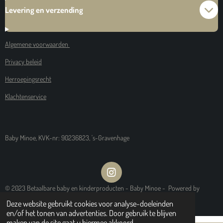
Levering en verzending
Algemene voorwaarden
Privacy beleid
Herroepingsrecht
Klachtenservice
Baby Minoe, KVK-nr: 90236823, 's-Gravenhage
I
N
© 2023 Betaalbare baby en kinderproducten - Baby Minoe - Powered by
S
Webshopster
Deze website gebruikt cookies voor analyse-doeleinden
T
en/of het tonen van advertenties. Door gebruik te blijven
A
maken van de site gaat u hiermee akkoord.