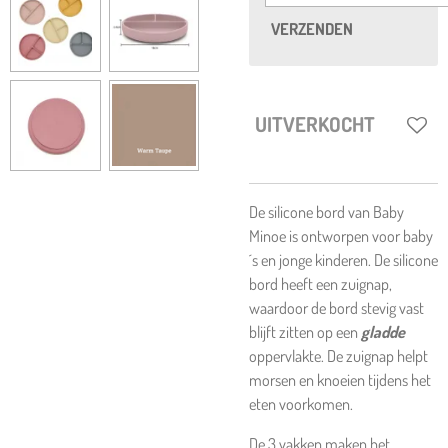
VERZENDEN
UITVERKOCHT
De silicone bord van Baby
Minoe is ontworpen voor baby
´s en jonge kinderen. De silicone
bord heeft een zuignap,
waardoor de bord stevig vast
blijft zitten op een
gladde
oppervlakte. De zuignap helpt
morsen en knoeien tijdens het
eten voorkomen.
De 3 vakken maken het