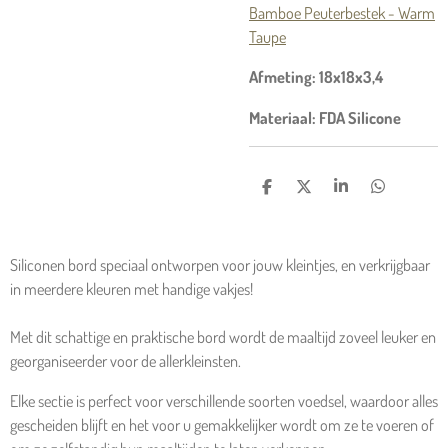
Bamboe Peuterbestek - Warm
Taupe
Afmeting: 18x18x3,4
Materiaal: FDA Silicone
D
D
S
D
E
E
H
E
L
E
A
L
E
L
R
E
N
E
N
Siliconen bord speciaal ontworpen voor jouw kleintjes, en verkrijgbaar
in meerdere kleuren met handige vakjes!
Met dit schattige en praktische bord wordt de maaltijd zoveel leuker en
georganiseerder voor de allerkleinsten.
Elke sectie is perfect voor verschillende soorten voedsel, waardoor alles
gescheiden blijft en het voor u gemakkelijker wordt om ze te voeren of