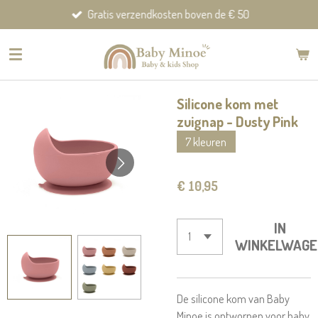
Gratis verzendkosten boven de € 50
Ga
direct
naar
de
hoofdinhoud
Silicone kom met
zuignap - Dusty Pink
7 kleuren
€ 10,95
IN
WINKELWAGE
De silicone kom van Baby
Minoe is ontworpen voor baby