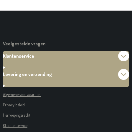
E
L
R
E
N
E
N
Veelgestelde vragen
Klantenservice
Levering en verzending
Algemene voorwaarden
Privacy beleid
Herroepingsrecht
Klachtenservice