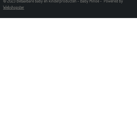
© 2023 Betaalbare baby en kinderproducten - Baby Minoe - Powered by
S
Webshopster
T
A
G
R
A
M