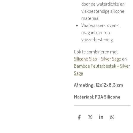
door de waterdichte en
vlekbestendige silicone
materiaal
Vaatwasser-, oven-,
magnetron- en
vriezerbestendig
Ook te combineren met
Silicone Slab - Silver Sage
en
Bamboe Peuterbestek - Silver
Sage
Afmeting: 12x12x8.3 cm
Materiaal: FDA Silicone
D
D
S
D
E
E
H
E
L
E
A
L