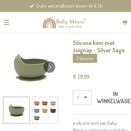
Gratis verzendkosten boven de € 50
Ga
direct
naar
de
hoofdinhoud
Silicone kom met
zuignap - Silver Sage
7 kleuren
€ 10,95
IN
WINKELWAGE
e silicone kom van Baby
Minoe is ontworpen voor baby