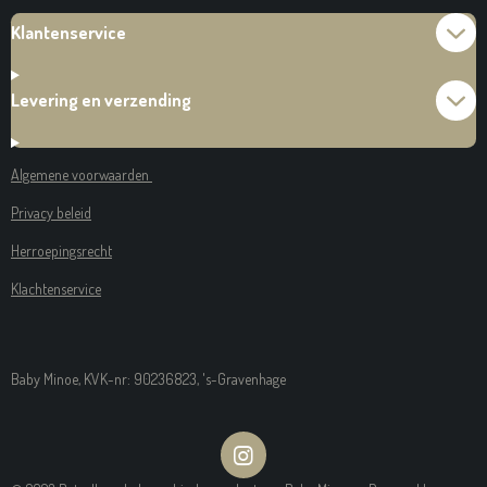
Klantenservice
Levering en verzending
Algemene voorwaarden
Privacy beleid
Herroepingsrecht
Klachtenservice
Baby Minoe, KVK-nr: 90236823, 's-Gravenhage
I
N