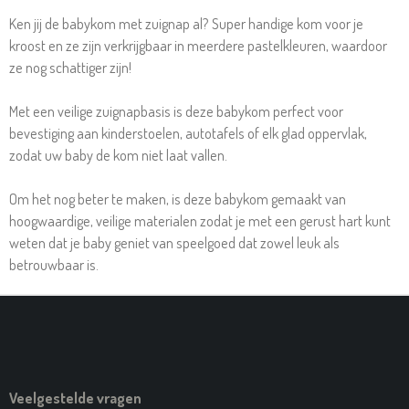
E
L
R
E
N
E
N
Ken jij de babykom met zuignap al? Super handige kom voor je
kroost en ze zijn verkrijgbaar in meerdere pastelkleuren, waardoor
ze nog schattiger zijn!
Met een veilige zuignapbasis is deze babykom perfect voor
bevestiging aan kinderstoelen, autotafels of elk glad oppervlak,
zodat uw baby de kom niet laat vallen.
Om het nog beter te maken, is deze babykom
gemaakt van
hoogwaardige, veilige materialen zodat je met een gerust hart kunt
weten dat je baby geniet van speelgoed dat zowel leuk als
betrouwbaar is.
Veelgestelde vragen