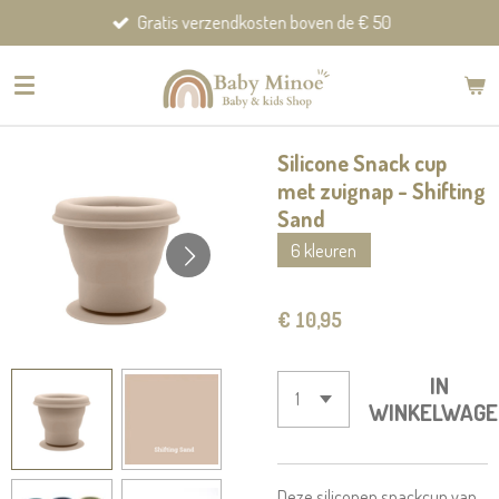
Gratis verzendkosten boven de € 50
Ga
direct
naar
de
hoofdinhoud
Silicone Snack cup
met zuignap - Shifting
Sand
6 kleuren
€ 10,95
IN
WINKELWAGE
Deze siliconen snackcup van