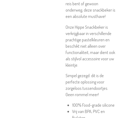
reis bent of gewoon
onderweg, deze snackbeker is
een absolute musthave!
Onze Hippe Snackbeker is
verkrijgbaar in verschillende
prachtige pastelkleuren en
beschikt niet alleen over
functionaliteit, maar dient ook
als stijlvol accessoire voor uw
kleintje.
Simpel gezegd: dit is de
perfecte oplossing voor
zorgeloos tussendoortjes.
Geen rommel meer!
100% Food-grade silicone
Vrij van BPA, PVC en
ftalaten