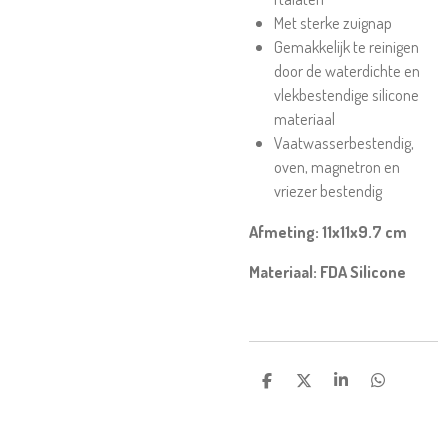
Met sterke zuignap
Gemakkelijk te reinigen
door de waterdichte en
vlekbestendige silicone
materiaal
Vaatwasserbestendig,
oven, magnetron en
vriezer bestendig
Afmeting: 11x11x9.7 cm
Materiaal: FDA Silicone
D
D
S
D
E
E
H
E
L
E
A
L
E
L
R
E