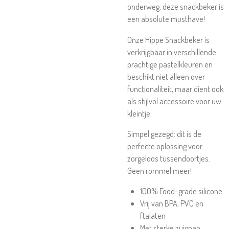
onderweg, deze snackbeker is
een absolute musthave!
Onze Hippe Snackbeker is
verkrijgbaar in verschillende
prachtige pastelkleuren en
beschikt niet alleen over
functionaliteit, maar dient ook
als stijlvol accessoire voor uw
kleintje.
Simpel gezegd: dit is de
perfecte oplossing voor
zorgeloos tussendoortjes.
Geen rommel meer!
100% Food-grade silicone
Vrij van BPA, PVC en
ftalaten
Met sterke zuignap