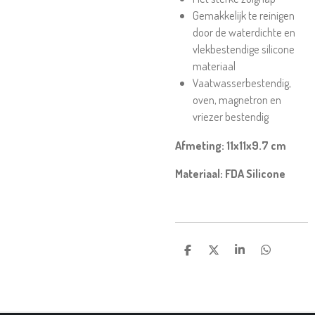
Gemakkelijk te reinigen
door de waterdichte en
vlekbestendige silicone
materiaal
Vaatwasserbestendig,
oven, magnetron en
vriezer bestendig
Afmeting: 11x11x9.7 cm
Materiaal: FDA Silicone
D
D
S
D
E
E
H
E
L
E
A
L
E
L
R
E
N
E
N