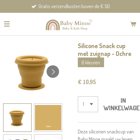
Gratis verzendkosten boven de € 50
Ga
direct
naar
de
hoofdinhoud
Silicone Snack cup
met zuignap - Ochre
6 kleuren
€ 10,95
IN
WINKELWAGE
Deze siliconen snackcup van
Baby Minoe maakt uw leven