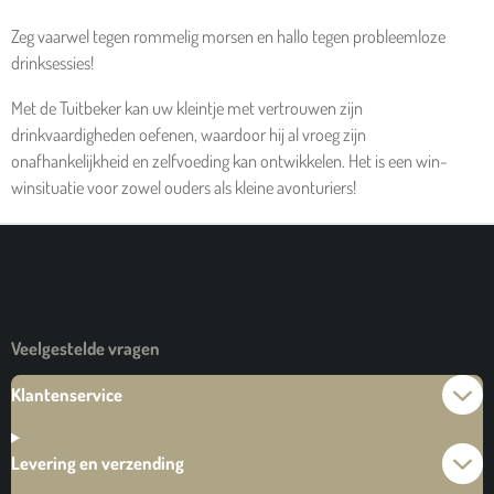
Zeg vaarwel tegen rommelig morsen en hallo tegen probleemloze
drinksessies!
Met de Tuitbeker kan uw kleintje met vertrouwen zijn
drinkvaardigheden oefenen, waardoor hij al vroeg zijn
onafhankelijkheid en zelfvoeding kan ontwikkelen. Het is een win-
winsituatie voor zowel ouders als kleine avonturiers!
Veelgestelde vragen
Klantenservice
Levering en verzending