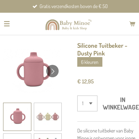
Gratis verzendkosten boven de € 50
Ga
direct
naar
de
hoofdinhoud
Silicone Tuitbeker -
Dusty Pink
6 kleuren
€ 12,95
IN
WINKELWAGE
De silicone tuitbeker van Baby
Minoe is ontworpen voor jonge