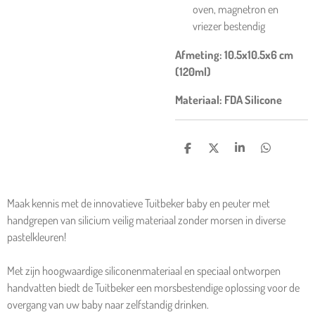
oven, magnetron en
vriezer bestendig
Afmeting: 10.5x10.5x6 cm
(120ml)
Materiaal: FDA Silicone
D
D
S
D
E
E
H
E
L
E
A
L
E
L
R
E
N
E
N
Maak kennis met de innovatieve Tuitbeker baby en peuter met
handgrepen van silicium veilig materiaal zonder morsen in diverse
pastelkleuren!
Met zijn hoogwaardige siliconenmateriaal en speciaal ontworpen
handvatten biedt de Tuitbeker een morsbestendige oplossing voor de
overgang van uw baby naar zelfstandig drinken.