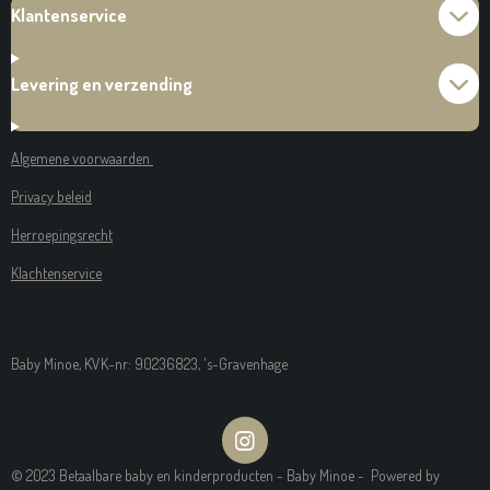
Klantenservice
Levering en verzending
Algemene voorwaarden
Privacy beleid
Herroepingsrecht
Klachtenservice
Baby Minoe, KVK-nr: 90236823, 's-Gravenhage
I
N
© 2023 Betaalbare baby en kinderproducten - Baby Minoe - Powered by