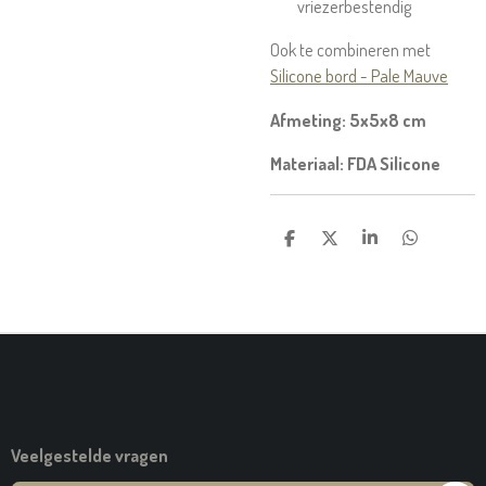
vriezerbestendig
Ook te combineren met
Silicone bord - Pale Mauve
Afmeting: 5x5x8 cm
Materiaal: FDA Silicone
D
D
S
D
E
E
H
E
L
E
A
L
E
L
R
E
N
E
N
Veelgestelde vragen