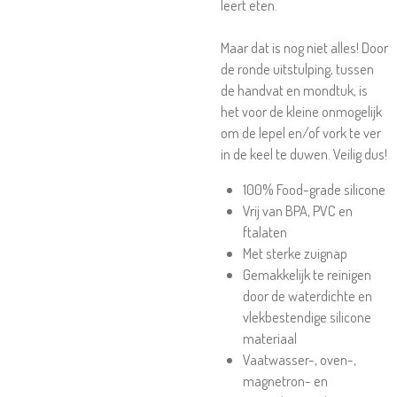
leert eten.
Maar dat is nog niet alles! Door
de ronde uitstulping, tussen
de handvat en mondtuk, is
het voor de kleine onmogelijk
om de lepel en/of vork te ver
in de keel te duwen. Veilig dus!
100% Food-grade silicone
Vrij van BPA, PVC en
ftalaten
Met sterke zuignap
Gemakkelijk te reinigen
door de waterdichte en
vlekbestendige silicone
materiaal
Vaatwasser-, oven-,
magnetron- en