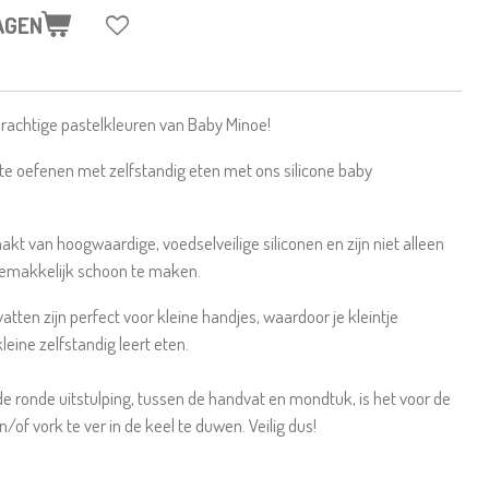
AGEN
prachtige pastelkleuren van Baby Minoe!
 te oefenen met zelfstandig eten met ons silicone baby
t van hoogwaardige, voedselveilige siliconen en zijn niet alleen
gemakkelijk schoon te maken.
ten zijn perfect voor kleine handjes, waardoor je kleintje
kleine zelfstandig leert eten.
 de ronde uitstulping, tussen de handvat en mondtuk, is het voor de
/of vork te ver in de keel te duwen. Veilig dus!