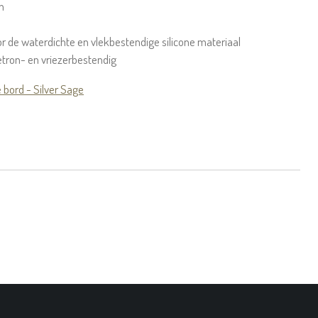
n
r de waterdichte en vlekbestendige silicone materiaal
tron- en vriezerbestendig
e bord - Silver Sage