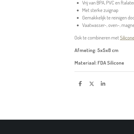
Vrij van BPA, PVC en ftalate
Met sterke zuignap
Gemakkelijk te reinigen doo
Vaatwasser-, oven-, magne
Ook te combineren met
Silicon
Afmeting: 5x5x8 cm
Materiaal: FDA Silicone
D
D
S
E
E
H
L
E
A
E
L
R
N
E