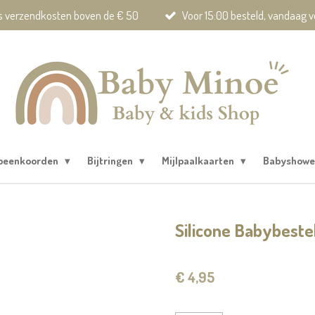
is verzendkosten boven de € 50
Voor 15:00 besteld, vandaag 
peenkoorden
Bijtringen
Mijlpaalkaarten
Babyshowe
Silicone Babybestek
€ 4,95